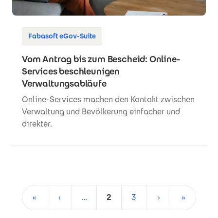
Fabasoft eGov-Suite
Vom Antrag bis zum Bescheid: Online-
Services beschleunigen
Verwaltungsabläufe
Online-Services machen den Kontakt zwischen
Verwaltung und Bevölkerung einfacher und
direkter.
Seitennummerierung
«
‹
…
2
3
›
»
Erste Seite
Vorherige Seite
Aktuelle Seite
Seite
Nächste Seite
Letzte Se