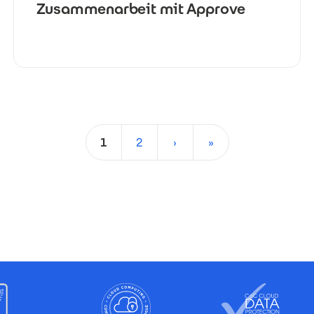
Zusammenarbeit mit Approve
1
2
›
»
Aktuelle Seite
Seite
Nächste Seite
Letzte Seite