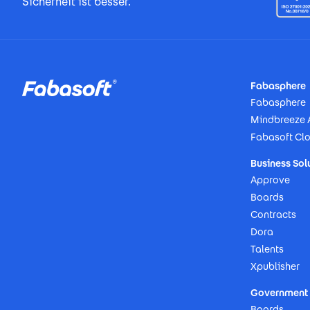
Sicherheit ist besser.
Footer
Fabasphere
Fabasphere
Mindbreeze 
Fabasoft Cl
Business Sol
Approve
Boards
Contracts
Dora
Talents
Xpublisher
Government 
Boards