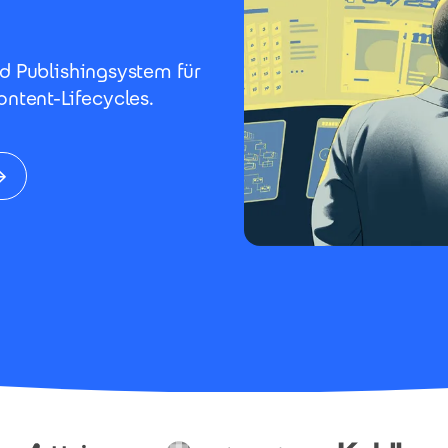
nd Publishingsystem für
ontent-Lifecycles.