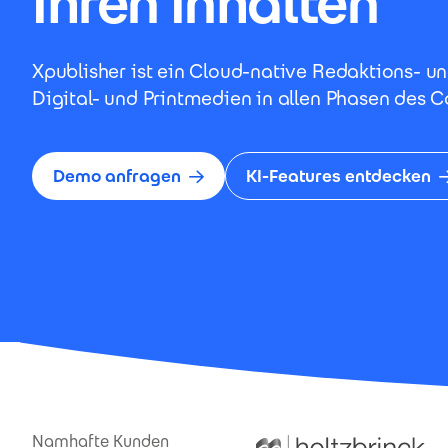
Ihren Inhalten
Xpublisher ist ein Cloud-native Redaktions- u
Digital- und Printmedien in allen Phasen des C
Demo anfragen
KI-Features entdecken
Namhafte Kunden