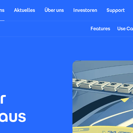
ns
Aktuelles
Über uns
Investoren
Support
Features
Use Ca
r
aus