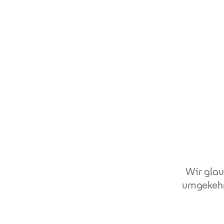
Direkt zum Inhalt
Wir glau
umgekehrt