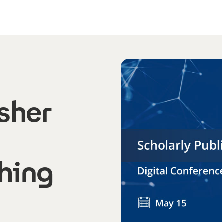
sher
shing