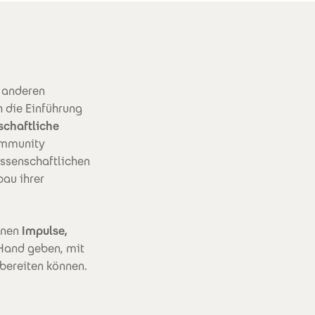
e anderen
 die Einführung
schaftliche
ommunity
issenschaftlichen
au ihrer
Ihnen
Impulse,
 Hand geben, mit
rbereiten können.