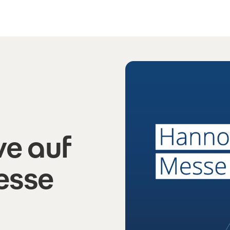
e auf
esse