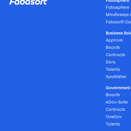
Fabasphere
Fabasphere
Mindbreeze 
Fabasoft Cl
Business Sol
Approve
Boards
Contracts
Dora
Talents
Xpublisher
Government 
Boards
eGov-Suite
Contracts
OneGov
Talents