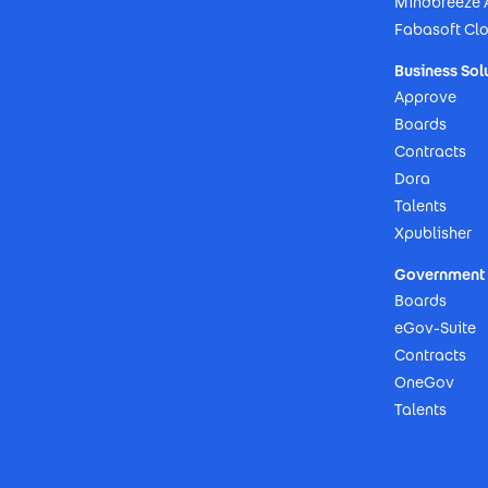
Mindbreeze 
Fabasoft Cl
Business Sol
Approve
Boards
Contracts
Dora
Talents
Xpublisher
Government 
Boards
eGov-Suite
Contracts
OneGov
Talents