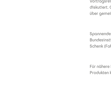
Vortragsre
diskutiert.
über gemei
Spannende 
Bundesinsti
Schenk (Fa
Für nähere
Produkten k