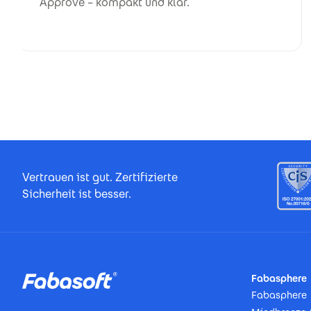
Approve – kompakt und klar.
Footer Certificates
Vertrauen ist gut. Zertifizierte
Sicherheit ist besser.
Footer
Fabasphere
Fabasphere