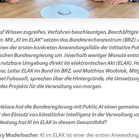
uf Wissen zugreifen, Verfahren beschleunigen, Beschäftigte 
n: Mit „KI im ELAK" setzen das Bundesrechenzentrum (BRZ) 
nen der ersten konkreten Anwendungsfälle der Initiative Pub
ischen Bundesregierung um. Innerhalb weniger Monate ents
h nutzbare Umgebung direkt im elektronischen Akt (ELAK). H
r, Leiter ELAK im Bund im BRZ, und Matthias Wodniok, Mitg
ei Fabasoft, sprechen über die Hintergründe, die Umsetzun
des Projekts für die Verwaltung von morgen.
nklave hat die Bundesregierung mit Public AI einen gemei
den Einsatz von künstlicher Intelligenz in der Verwaltung vo
eutung hat KI im ELAK in diesem Gesamtbild?
ry Maderbacher:
KI im ELAK ist einer der ersten Anwendungs