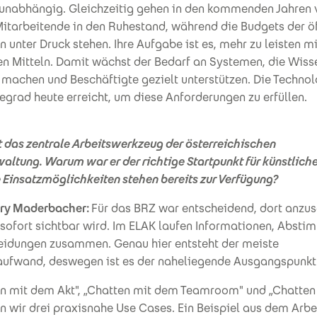
tunabhängig. Gleichzeitig gehen in den kommenden Jahren 
Mitarbeitende in den Ruhestand, während die Budgets der ö
en unter Druck stehen. Ihre Aufgabe ist es, mehr zu leisten m
n Mitteln. Damit wächst der Bedarf an Systemen, die Wisse
machen und Beschäftigte gezielt unterstützen. Die Technol
egrad heute erreicht, um diese Anforderungen zu erfüllen.
t das zentrale Arbeitswerkzeug der österreichischen
ltung. Warum war er der richtige Startpunkt für künstliche
 Einsatzmöglichkeiten stehen bereits zur Verfügung?
ry Maderbacher:
Für das BRZ war entscheidend, dort anzus
 sofort sichtbar wird. Im ELAK laufen Informationen, Abst
eidungen zusammen. Genau hier entsteht der meiste
ufwand, deswegen ist es der naheliegende Ausgangspunkt
en mit dem Akt", „Chatten mit dem Teamroom" und „Chatten
en wir drei praxisnahe Use Cases. Ein Beispiel aus dem Arbe