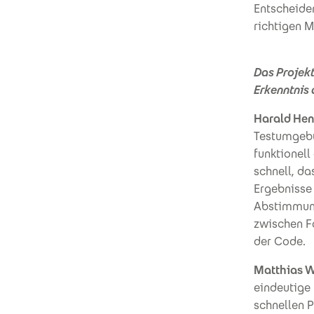
Entscheiden
richtigen 
Das Projek
Erkenntnis
Harald Hen
Testumgebu
funktionell
schnell, da
Ergebnisse 
Abstimmung
zwischen F
der Code.
Matthias W
eindeutige
schnellen P