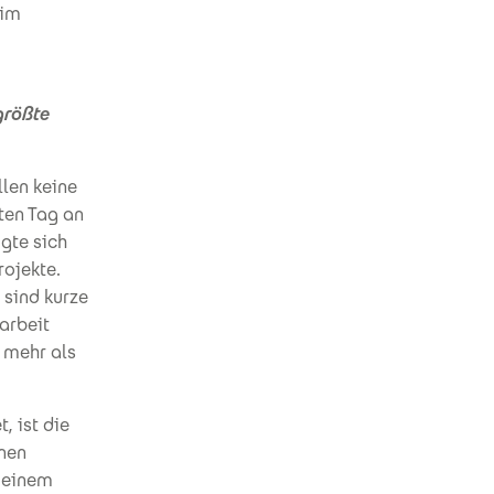
 im
größte
llen keine
ten Tag an
igte sich
rojekte.
 sind kurze
arbeit
 mehr als
, ist die
inen
n einem