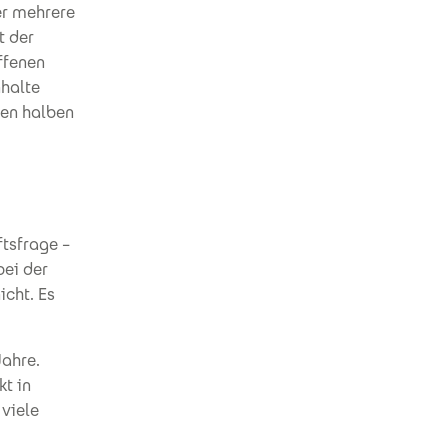
er mehrere
t der
ffenen
nhalte
nen halben
ftsfrage –
bei der
icht. Es
Jahre.
t in
viele