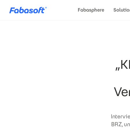
Direkt zum Inhalt
Fabasphere
Solutio
„K
Ve
Intervi
BRZ, u