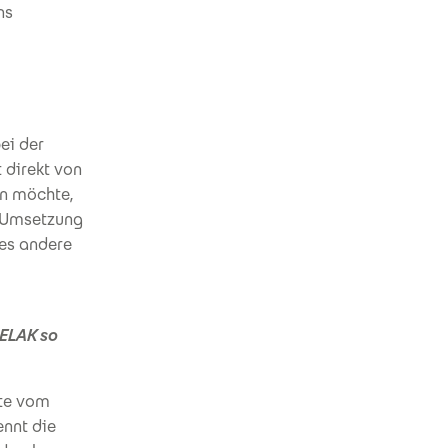
ns
ei der
 direkt von
en möchte,
r Umsetzung
les andere
 ELAK so
ate vom
ennt die