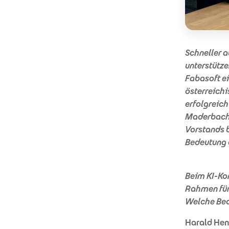
Schneller a
unterstütze
Fabasoft ei
österreich
erfolgreic
Maderbache
Vorstands b
Bedeutung 
Beim KI-Ko
Rahmen für 
Welche Bed
Harald Hen