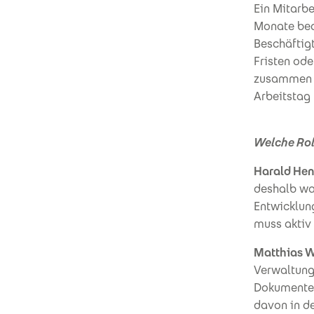
Ein Mitarb
Monate bear
Beschäftigt
Fristen ode
zusammen u
Arbeitstag 
Welche Rol
Harald Hen
deshalb wa
Entwicklung
muss aktiv 
Matthias 
Verwaltung
Dokumenten
davon in d