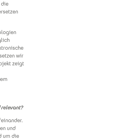
 die
ersetzen
ologien
glich
ektronische
setzen wir
ojekt zeigt
arem
 relevant?
feinander.
nen und
d um die