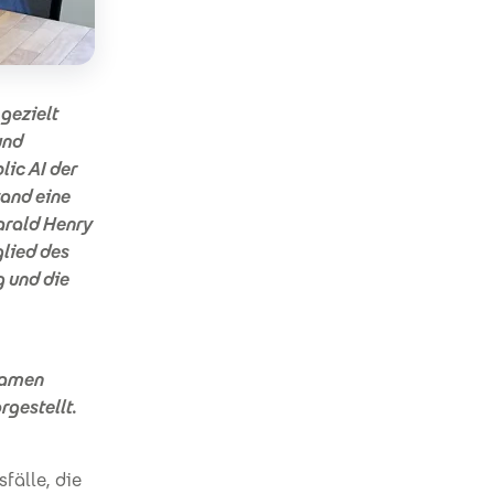
gezielt
und
lic AI der
tand eine
arald Henry
lied des
g und die
nsamen
rgestellt.
fälle, die