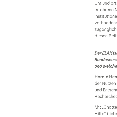
Uhr und or
erfahrene 
Institution
vorhandene
zugänglich 
diesen Reif
Der ELAK is
Bundesverwa
und welche
Harald Hen
der Nutzen
und Entsch
Recherchea
Mit „Chatt
Hilfe" biet