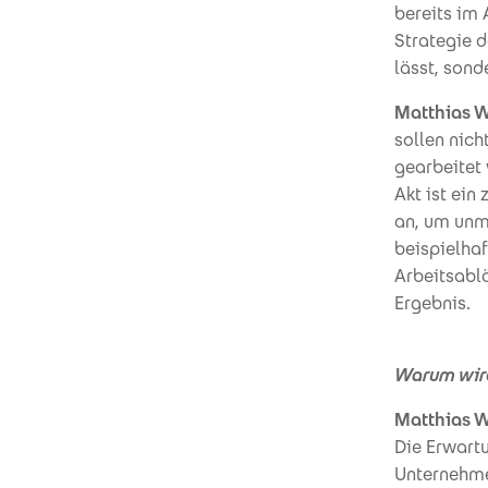
bereits im 
Strategie d
lässt, sond
Matthias W
sollen nich
gearbeitet 
Akt ist ein
an, um unmi
beispielhaf
Arbeitsabl
Ergebnis.
Warum wird 
Matthias W
Die Erwartu
Unternehme