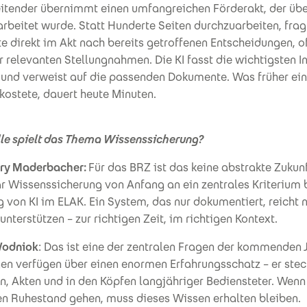
eitender übernimmt einen umfangreichen Förderakt, der üb
beitet wurde. Statt Hunderte Seiten durchzuarbeiten, frag
e direkt im Akt nach bereits getroffenen Entscheidungen, o
r relevanten Stellungnahmen. Die KI fasst die wichtigsten I
nd verweist auf die passenden Dokumente. Was früher ei
kostete, dauert heute Minuten.
le spielt das Thema Wissenssicherung?
ry Maderbacher:
Für das BRZ ist das keine abstrakte Zukun
r Wissenssicherung von Anfang an ein zentrales Kriterium 
 von KI im ELAK. Ein System, das nur dokumentiert, reicht n
unterstützen – zur richtigen Zeit, im richtigen Kontext.
Wodniok
: Das ist eine der zentralen Fragen der kommenden 
en verfügen über einen enormen Erfahrungsschatz – er steck
, Akten und in den Köpfen langjähriger Bediensteter. Wenn 
en Ruhestand gehen, muss dieses Wissen erhalten bleiben.