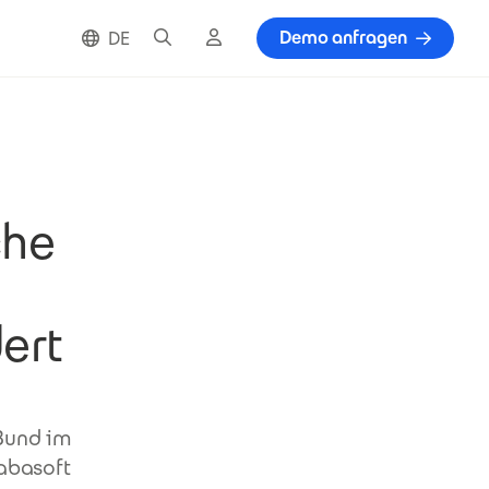
Suche
Cloud Login
Demo anfragen
DE
che
ert
 Bund im
abasoft