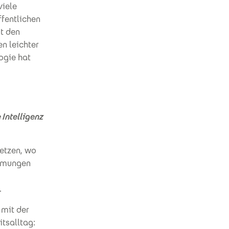
viele
ffentlichen
it den
n leichter
ogie hat
 Intelligenz
etzen, wo
immungen
.
 mit der
itsalltag: