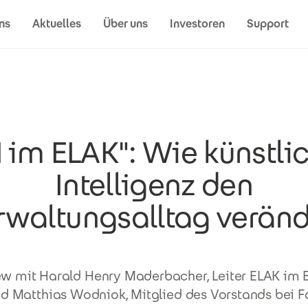
ns
Aktuelles
Über uns
Investoren
Support
I im ELAK": Wie künstli
Intelligenz den
rwaltungsalltag veränd
ew mit Harald Henry Maderbacher, Leiter ELAK im
nd Matthias Wodniok, Mitglied des Vorstands bei F