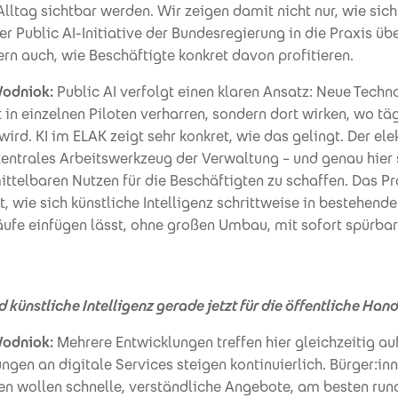
Alltag sichtbar werden. Wir zeigen damit nicht nur, wie sich
er Public AI-Initiative der Bundesregierung in die Praxis üb
ern auch, wie Beschäftigte konkret davon profitieren.
odniok:
Public AI verfolgt einen klaren Ansatz: Neue Techn
t in einzelnen Piloten verharren, sondern dort wirken, wo tä
wird. KI im ELAK zeigt sehr konkret, wie das gelingt. Der el
 zentrales Arbeitswerkzeug der Verwaltung – und genau hier 
ttelbaren Nutzen für die Beschäftigten zu schaffen. Das Pr
t, wie sich künstliche Intelligenz schrittweise in bestehende
äufe einfügen lässt, ohne großen Umbau, mit sofort spürb
künstliche Intelligenz gerade jetzt für die öffentliche Hand
odniok:
Mehrere Entwicklungen treffen hier gleichzeitig au
ngen an digitale Services steigen kontinuierlich. Bürger:in
n wollen schnelle, verständliche Angebote, am besten run