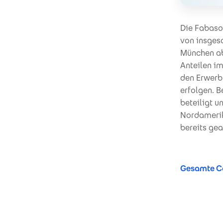
Die Fabasof
von insges
München ab
Anteilen i
den Erwerb
erfolgen. 
beteiligt u
Nordamerik
bereits gea
Gesamte Co