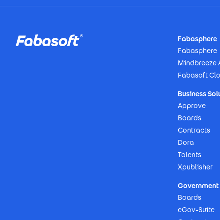
Footer
Fabasphere
Fabasphere
Mindbreeze 
Fabasoft Cl
Business Sol
Approve
Boards
Contracts
Dora
Talents
Xpublisher
Government 
Boards
eGov-Suite