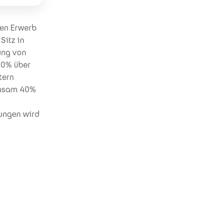
den Erwerb
Sitz in
ung von
20% über
tern
einsam 40%
ungen wird