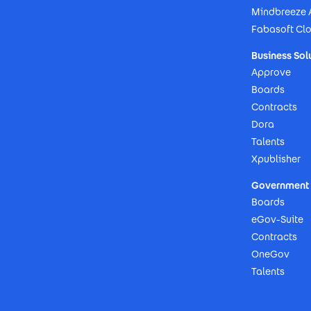
Mindbreeze 
Fabasoft Cl
Business Sol
Approve
Boards
Contracts
Dora
Talents
Xpublisher
Government 
Boards
eGov-Suite
Contracts
OneGov
Talents