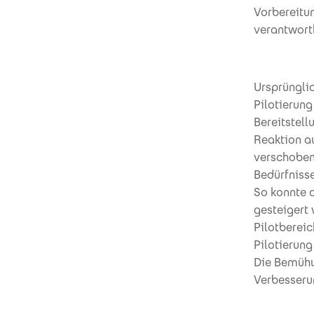
Vorbereitun
verantwortl
Ursprünglic
Pilotierun
Bereitstell
Reaktion au
verschoben
Bedürfniss
So konnte 
gesteigert 
Pilotberei
Pilotierun
Die Bemühu
Verbesseru