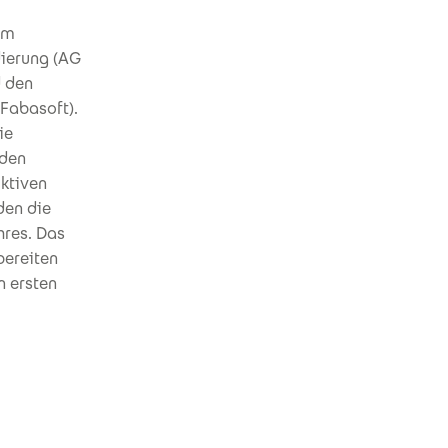
em
dierung (AG
d den
 Fabasoft).
ie
nden
uktiven
den die
hres. Das
bereiten
n ersten