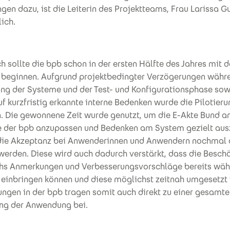
gen dazu, ist die Leiterin des Projektteams, Frau Larissa Gu
ich.
h sollte die bpb schon in der ersten Hälfte des Jahres mit d
g beginnen. Aufgrund projektbedingter Verzögerungen währ
ung der Systeme und der Test- und Konfigurationsphase sow
f kurzfristig erkannte interne Bedenken wurde die Pilotieru
. Die gewonnene Zeit wurde genutzt, um die E-Akte Bund an
e der bpb anzupassen und Bedenken am System gezielt au
die Akzeptanz bei Anwenderinnen und Anwendern nochmal 
werden. Diese wird auch dadurch verstärkt, dass die Beschä
chs Anmerkungen und Verbesserungsvorschläge bereits wäh
g einbringen können und diese möglichst zeitnah umgesetzt
ngen in der bpb tragen somit auch direkt zu einer gesamt
ng der Anwendung bei.