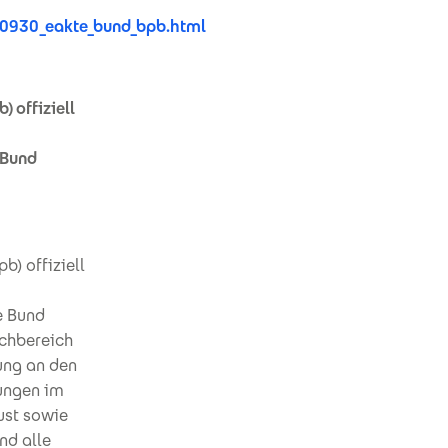
0930_eakte_bund_bpb.html
) offiziell
 Bund
b) offiziell
e Bund
achbereich
ung an den
lungen im
ust sowie
nd alle