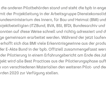
 die anderen Pilotbehörden stand und steht die bpb in eng
it der Projektleitung in der Arbeitsgruppe Dienstekonsoli
Bundesministerium des Innern, für Bau und Heimat (BMI) un
ojektbeteiligten (ITZBund, BVA, BSI, BfDI, Bundesarchiv und
nnten auf diese Weise schnell und richtig adressiert und d
e gemeinsam erarbeitet werden. Während der jetzt laufe
 erhofft sich das BMI viele Erkenntnisgewinne aus der prod
der E-Akte Bund in der bpb. Offiziell zusammengefasst wer
der Pilotierung in einem Erfahrungsbericht am Ende des Ja
kt wird alle Best Practices aus der Pilotierungsphase auf
 von verschiedenen Materialien den weiteren Pilot- und de
rden 2020 zur Verfügung stellen.