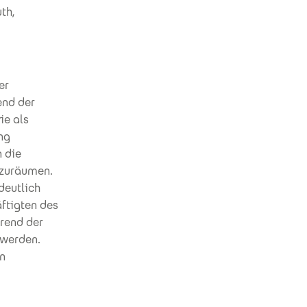
th,
er
end der
ie als
ng
 die
szuräumen.
deutlich
ftigten des
rend der
 werden.
en