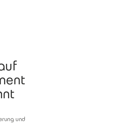
auf
ment
hnt
ierung und