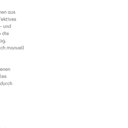
nen aus
fektives
- und
 die
ag.
och manuell
denen
les
 durch