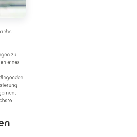
riebs.
ngen zu
gen eines
ndlegenden
isierung
agement-
öchste
en