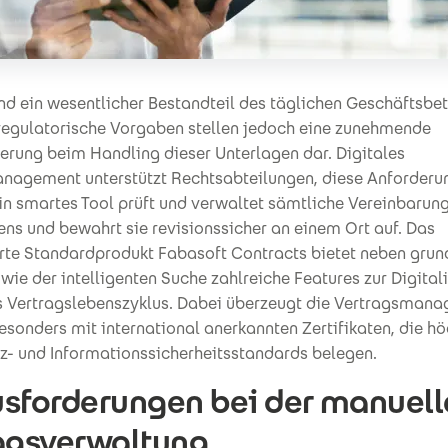
nd ein wesentlicher Bestandteil des täglichen Geschäftsbet
regulatorische Vorgaben stellen jedoch eine zunehmende
erung beim Handling dieser Unterlagen dar. Digitales
nagement unterstützt Rechtsabteilungen, diese Anforderu
in smartes Tool prüft und verwaltet sämtliche Vereinbarun
ns und bewahrt sie revisionssicher an einem Ort auf. Das
rte Standardprodukt Fabasoft Contracts bietet neben gru
wie der intelligenten Suche zahlreiche Features zur Digital
s Vertragslebenszyklus. Dabei überzeugt die Vertragsman
sonders mit international anerkannten Zertifikaten, die h
z- und Informationssicherheitsstandards belegen.
sforderungen bei der manuell
agsverwaltung