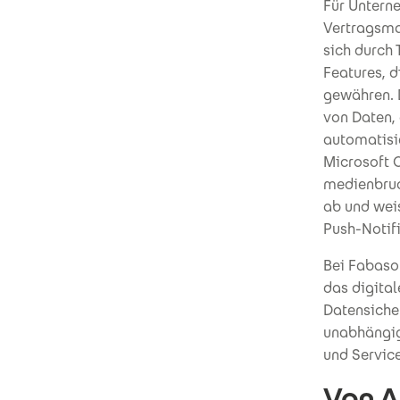
Für Unterne
Vertragsma
sich durch
Features, d
gewähren. 
von Daten,
automatisie
Microsoft 
medienbruch
ab und wei
Push-Notif
Bei Fabaso
das digital
Datensiche
unabhängig
und Servic
Von A