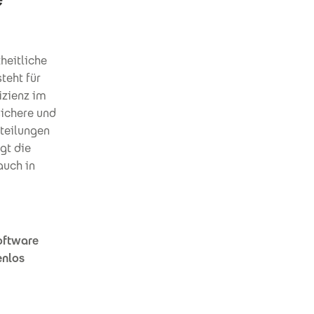
heitliche
teht für
zienz im
sichere und
teilungen
gt die
auch in
oftware
enlos