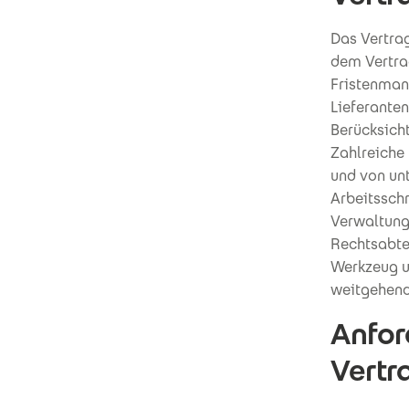
Das Vertra
dem Vertrag
Fristenman
Lieferante
Berücksicht
Zahlreiche
und von un
Arbeitsschr
Verwaltung
Rechtsabtei
Werkzeug u
weitgehend
Anfor
Vert