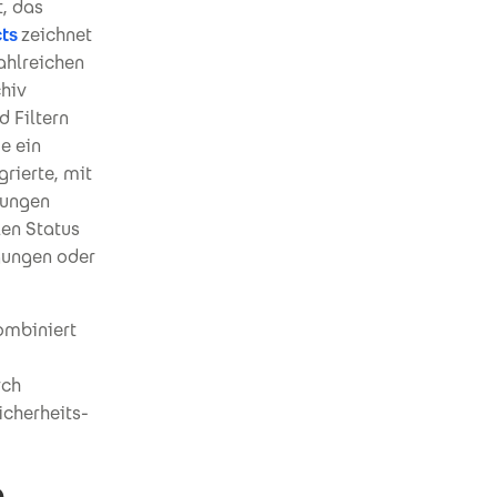
t, das
cts
zeichnet
ahlreichen
chiv
 Filtern
e ein
rierte, mit
rungen
len Status
gungen oder
ombiniert
rch
icherheits-
e