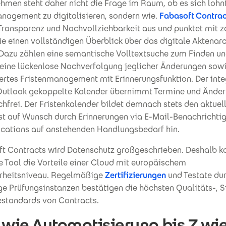
hmen steht daher nicht die Frage im Raum, ob es sich lohn
nagement zu digitalisieren, sondern wie.
Fabasoft Contra
 Transparenz und Nachvollziehbarkeit aus und punktet mit z
ie einen vollständigen Überblick über das digitale Aktenar
Dazu zählen eine semantische Volltextsuche zum Finden und
 eine lückenlose Nachverfolgung jeglicher Änderungen sowi
rtes Fristenmanagement mit Erinnerungsfunktion. Der integ
Outlook gekoppelte Kalender übernimmt Termine und Ände
frei. Der Fristenkalender bildet demnach stets den aktuel
st auf Wunsch durch Erinnerungen via E-Mail-Benachrichti
ications auf anstehenden Handlungsbedarf hin.
ft Contracts wird Datenschutz großgeschrieben. Deshalb k
e Tool die Vorteile einer Cloud mit europäischem
rheitsniveau. Regelmäßige
Zertifizierungen
und Testate du
e Prüfungsinstanzen bestätigen die höchsten Qualitäts-, S
estandards von Contracts.
 wie Automatisierung bis Z wi