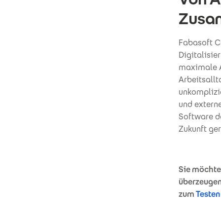
Zusa
Fabasoft Co
Digitalisie
maximale A
Arbeitsallt
unkomplizi
und externe
Software da
Zukunft ge
Sie möchte
überzeugen
zum
Testen