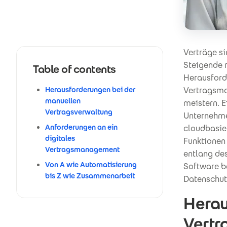
Verträge si
Steigende 
Table of contents
Herausford
Herausforderungen bei der
Vertragsma
manuellen
meistern. E
Vertragsverwaltung
Unternehme
Anforderungen an ein
cloudbasie
digitales
Funktionen 
Vertragsmanagement
entlang de
Von A wie Automatisierung
Software be
bis Z wie Zusammenarbeit
Datenschut
Herau
Vertr