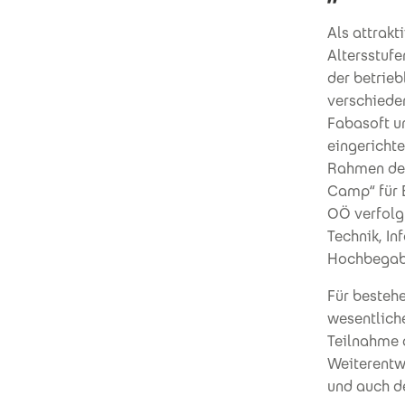
Als attrakt
Altersstuf
der betrie
verschiede
Fabasoft u
eingerichte
Rahmen des
Camp“ für 
OÖ verfolg
Technik, I
Hochbegabt
Für besteh
wesentlich
Teilnahme a
Weiterentwi
und auch de