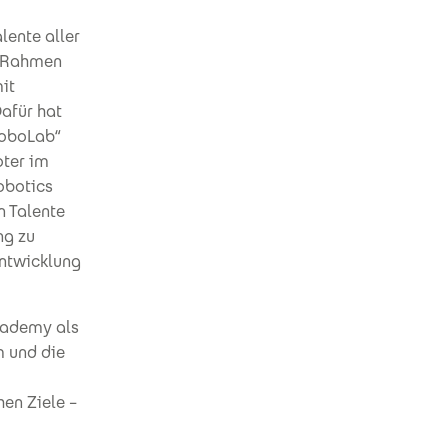
lente aller
m Rahmen
it
afür hat
RoboLab“
oter im
obotics
n Talente
ng zu
entwicklung
cademy als
m und die
en Ziele –