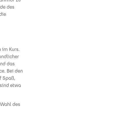
nde des
die
h im Kurs.
undlicher
und das
e. Bei den
f Spaß,
 sind etwa
 Wahl des