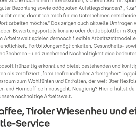
f der Suche nach einem interessanten, sicheren Job mit spa
guter Bezahlung sowie adäquaten Aufstiegschancen? „Klar“,
raucht mehr, damit ich mich für ein Unternehmen entscheid
dort arbeiten möchte.“ Das zeigen auch aktuelle Umfragen 
geber-Bewertungsportals kununu oder der Jobplattform Step
n Arbeitswelt spielen demnach flexible Arbeitszeitmodelle
eundlichkeit, Fortbildungsmöglichkeiten, Gesundheits- sow
maßnahmen – und zunehmend Nachhaltigkeit eine bedeuten
asoft frühzeitig erkannt und bietet bestehenden und künft
en als zertifiziert „familienfreundlicher Arbeitgeber“ Topj
sraum zum Wohlfühlen und Entfalten, der weit über flexibl
en und Homeoffice hinausgeht. Neugierig? Hier erhältst du
 unsere nachhaltige Arbeitswelt.
affee, Tiroler Wiesenheu und e
tle-Service