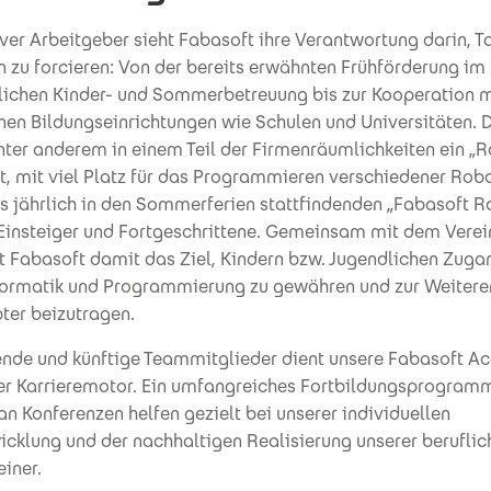
iver Arbeitgeber sieht Fabasoft ihre Verantwortung darin, Ta
en zu forcieren: Von der bereits erwähnten Frühförderung i
blichen Kinder- und Sommerbetreuung bis zur Kooperation m
nen Bildungseinrichtungen wie Schulen und Universitäten. D
nter anderem in einem Teil der Firmenräumlichkeiten ein „
t, mit viel Platz für das Programmieren verschiedener Rob
 jährlich in den Sommerferien stattfindenden „Fabasoft R
Einsteiger und Fortgeschrittene. Gemeinsam mit dem Verei
t Fabasoft damit das Ziel, Kindern bzw. Jugendlichen Zuga
nformatik und Programmierung zu gewähren und zur Weiter
er beizutragen.
ende und künftige Teammitglieder dient unsere Fabasoft A
er Karrieremotor. Ein umfangreiches Fortbildungsprogram
n Konferenzen helfen gezielt bei unserer individuellen
cklung und der nachhaltigen Realisierung unserer beruflich
iner.