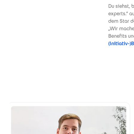
Du siehst, 
experts.“ 
dem Star de
„Wir machen
Benefits u
(Initiativ-