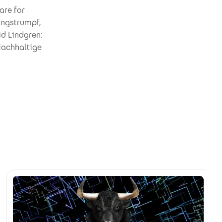
are for
angstrumpf,
id Lindgren:
 Nachhaltige