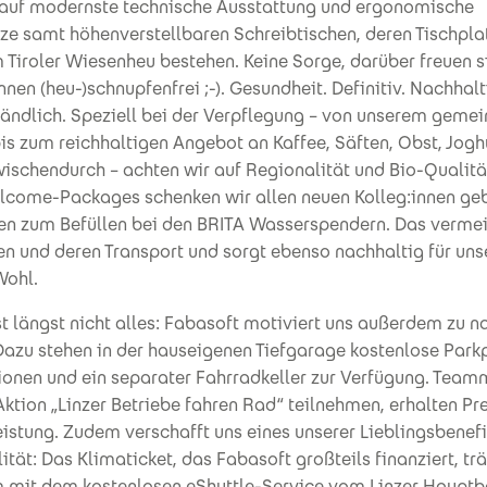
 auf modernste technische Ausstattung und ergonomische
ze samt höhenverstellbaren Schreibtischen, deren Tischpla
Tiroler Wiesenheu bestehen. Keine Sorge, darüber freuen s
innen (heu-)schnupfenfrei ;-). Gesundheit. Definitiv. Nachhalt
tändlich. Speziell bei der Verpflegung – von unserem gem
is zum reichhaltigen Angebot an Kaffee, Säften, Obst, Jogh
wischendurch – achten wir auf Regionalität und Bio-Qualität
lcome-Packages schenken wir allen neuen Kolleg:innen ge
hen zum Befüllen bei den BRITA Wasserspendern. Das verme
n und deren Transport und sorgt ebenso nachhaltig für uns
Wohl.
t längst nicht alles: Fabasoft motiviert uns außerdem zu n
Dazu stehen in der hauseigenen Tiefgarage kostenlose Park
onen und ein separater Fahrradkeller zur Verfügung. Teamm
Aktion „Linzer Betriebe fahren Rad“ teilnehmen, erhalten Pre
istung. Zudem verschafft uns eines unserer Lieblingsbenef
lität: Das Klimaticket, das Fabasoft großteils finanziert, tr
mit dem kostenlosen eShuttle-Service vom Linzer Hauptb