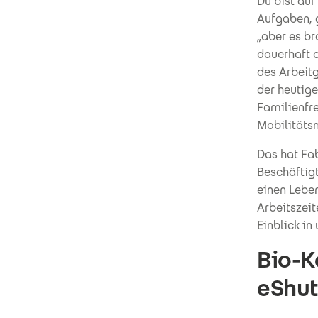
Du bist au
Aufgaben, 
„aber es b
dauerhaft 
des Arbeit
der heutige
Familienfr
Mobilitäts
Das hat Fab
Beschäftigt
einen Leben
Arbeitszeit
Einblick in
Bio-K
eShut