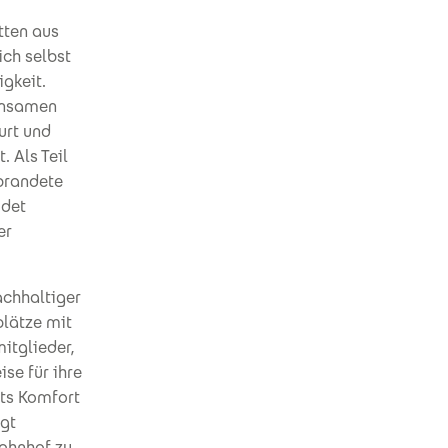
tten aus
ich selbst
igkeit.
einsamen
urt und
. Als Teil
brandete
idet
er
achhaltiger
plätze mit
itglieder,
ise für ihre
its Komfort
ägt
ahnhof zu