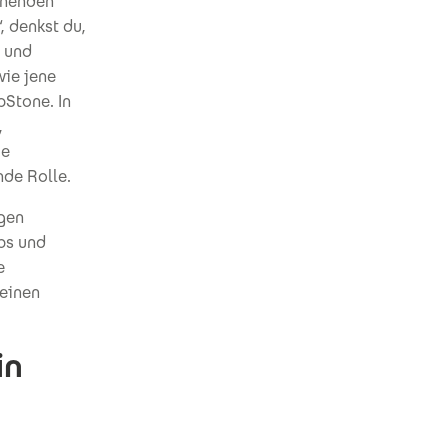
nnenden
 denkst du,
e und
wie jene
Stone. In
,
ie
de Rolle.
igen
obs und
e
 einen
in