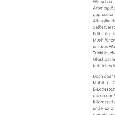
Wir setzen
Arbeitsplät
gepresstem 
Allergiker:
Selbstvers
Frühstück b
Müsli für z
unseres We
Trinkflasc
Glasflasche
leibliches 
Doch das is
Mobilität. 
E-Ladestati
die an der 
Kilometerle
und Flexibi
gemeinsam 