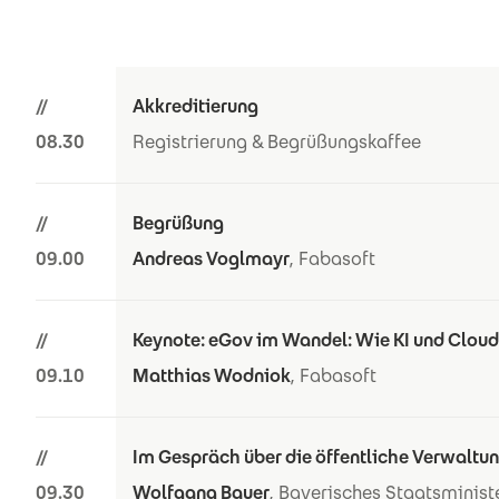
//
Akkreditierung
08.30
Registrierung & Begrüßungskaffee
//
Begrüßung
09.00
Andreas Voglmayr
, Fabasoft
//
Keynote: eGov im Wandel: Wie KI und Cloud
09.10
Matthias Wodniok
, Fabasoft
//
Im Gespräch über die öffentliche Verwaltun
09.30
Wolfgang Bauer
, Bayerisches Staatsminist