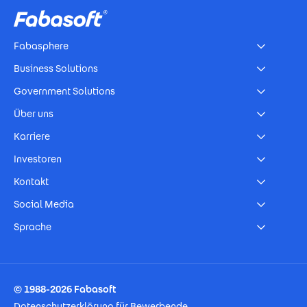
Fabasphere
Business Solutions
Government Solutions
Über uns
Karriere
Investoren
Kontakt
Social Media
Sprache
Footer Imprint
© 1988-2026 Fabasoft
Datenschutzerklärung für Bewerbende