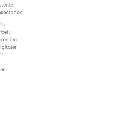
etente
äsentation.
fts-
rbeit
ierenden
igitaler
st
nes