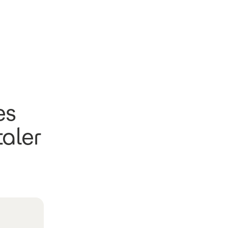
es
aler