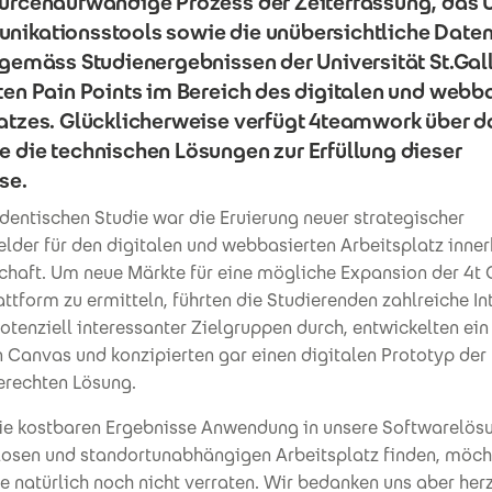
ourcenaufwändige Prozess der Zeiterfassung, das
nikationsstools sowie die unübersichtliche Date
 gemäss Studienergebnissen der Universität St.Gal
ten Pain Points im Bereich des digitalen und webb
atzes. Glücklicherweise verfügt 4teamwork über 
 die technischen Lösungen zur Erfüllung dieser
se.
udentischen Studie war die Eruierung neuer strategischer
lder für den digitalen und webbasierten Arbeitsplatz inner
schaft. Um neue Märkte für eine mögliche Expansion der 4t
ttform zu ermitteln, führten die Studierenden zahlreiche In
otenziell interessanter Zielgruppen durch, entwickelten ein
 Canvas und konzipierten gar einen digitalen Prototyp der
erechten Lösung.
die kostbaren Ergebnisse Anwendung in unsere Softwarelös
losen und standortunabhängigen Arbeitsplatz finden, möch
le natürlich noch nicht verraten. Wir bedanken uns aber herz