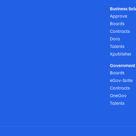
Business Sol
Approve
Boards
Contracts
Dora
Talents
Xpublisher
Government 
Boards
eGov-Suite
Contracts
OneGov
Talents
Footer Imprint