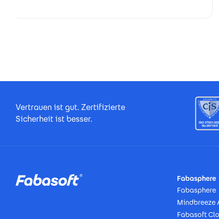
Footer Certificates
Vertrauen ist gut. Zertifizierte
Sicherheit ist besser.
Footer
Fabasphere
Fabasphere
Mindbreeze 
Fabasoft Cl