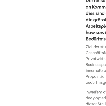
Der ress
an Kommu
dies sind
die gröss
Arbeitspl
how sowie
Bedürfnis
Ziel der st
Geschäftsfe
Privatwirt
Businesspla
innerhalb p
Proposition
bedürfnisg
Inwiefern 
den papier
dieser Stel