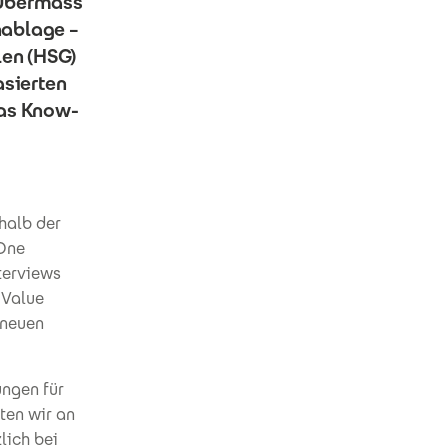
 Übermass
nablage –
len (HSG)
asierten
das Know-
halb der
 One
terviews
 Value
 neuen
ungen für
ten wir an
lich bei