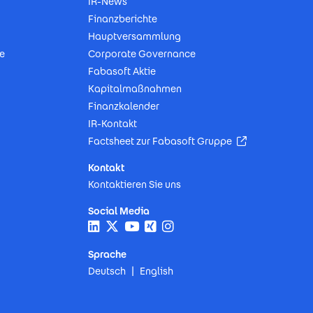
IR-News
Finanzberichte
Hauptversammlung
e
Corporate Governance
Fabasoft Aktie
Kapitalmaßnahmen
Finanzkalender
IR-Kontakt
(Öffnet in neu
Factsheet zur Fabasoft Gruppe
Kontakt
Kontaktieren Sie uns
Social Media
Sprache
Deutsch
English