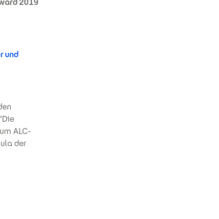
Award 2019
r und
den
"Die
zum ALC-
ula der