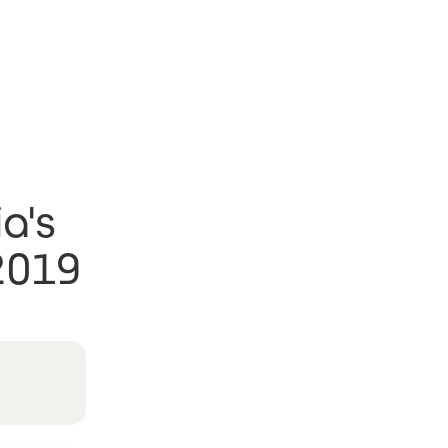
a's
2019