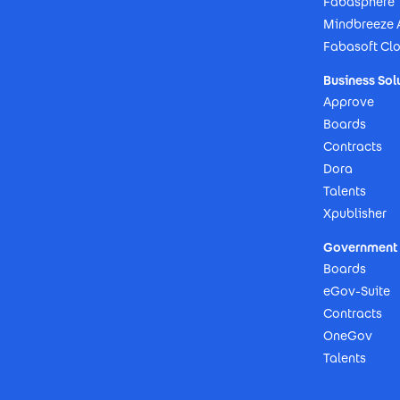
Fabasphere
Mindbreeze 
Fabasoft Cl
Business Sol
Approve
Boards
Contracts
Dora
Talents
Xpublisher
Government 
Boards
eGov-Suite
Contracts
OneGov
Talents