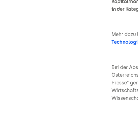
Kapitalmar
in der Kate
Mehr dazu l
Technologi
Bei der Ab
Österreich
Presse" ge
Wirtschafts
Wissenscha