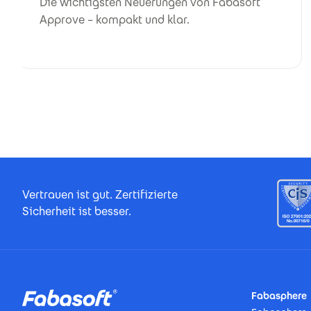
Die wichtigsten Neuerungen von Fabasoft
Approve – kompakt und klar.
Footer Certificates
Vertrauen ist gut. Zertifizierte
Sicherheit ist besser.
Footer
Fabasphere