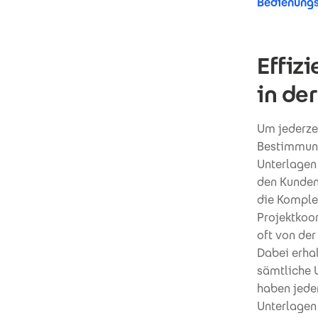
Bedienungs
Effiz
in de
Um jederze
Bestimmung
Unterlagen
den Kunden 
die Komple
Projektkoor
oft von der
Dabei erhal
sämtliche U
haben jeder
Unterlagen