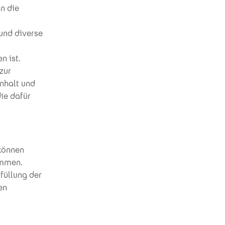
n die
und diverse
n ist.
zur
Inhalt und
ie dafür
können
ommen.
rfüllung der
en