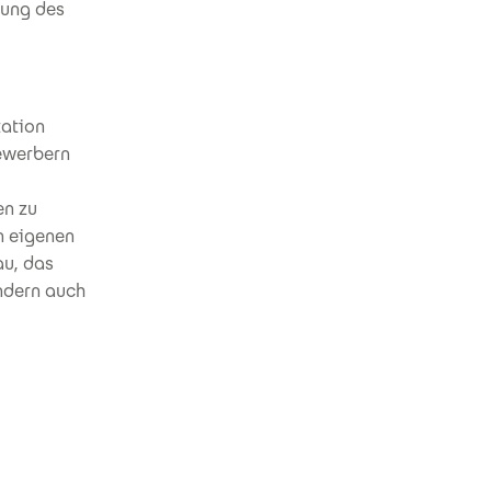
tung des
tation
bewerbern
en zu
n eigenen
au, das
ndern auch