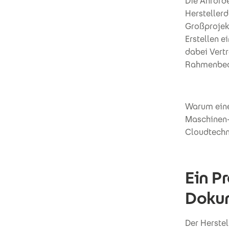
Die Anford
Hersteller
Großprojek
Erstellen 
dabei Vertr
Rahmenbedi
Warum eine
Maschinen-
Cloudtechn
Ein P
Dokum
Der Herste