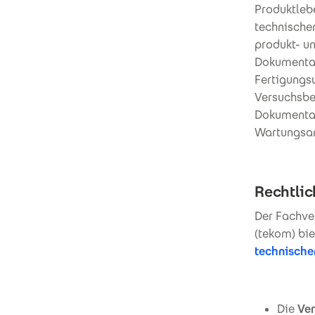
Produktlebe
technische
produkt- un
Dokumentat
Fertigungs
Versuchsbe
Dokumentat
Wartungsan
Rechtli
Der Fachve
(tekom) bie
technische
Die
Ver