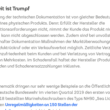
it ist Trumpf
ung der technischen Dokumentation ist von gleicher Bedeut
ines physischen Produkts. Denn: Erfüllt der Hersteller die
ionsanforderungen nicht, nimmt der Kunde das Produkt nic
g kann nicht abgeschlossen werden. Zudem sind bei unvolls
rhafter Dokumentation Maßnahmen der Marktüberwachung
duktrückruf oder ein Verkaufsverbot möglich. Zeitliche Ve
Unzufriedenheit beim Kunden und bei Verletzung von Vertrag
n Mehrkosten. Im Schadensfall haftet der Hersteller (Produ
en und Schadenersatzzahlungen inklusive.
hematik dringen nur sehr wenige Beispiele an die Öffentlich
eutsche Bundeswehr im vierten Quartal 2019 den ersten v
18 bestellten Marinehubschraubern des Typs NH90 „Sea Li
gen
Unregelmäßigkeiten an 150 Stellen der