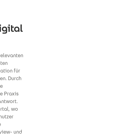
gital
relevanten
nten
ation für
gen. Durch
ge
e Praxis
Antwort.
rtal, wo
nutzer
e
view- und