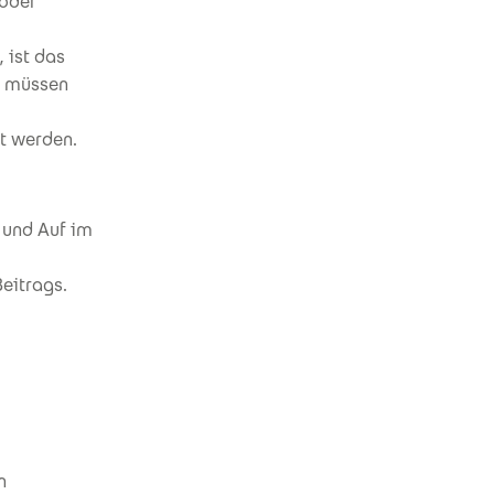
 oder
 ist das
o müssen
t werden.
 und Auf im
eitrags.
n