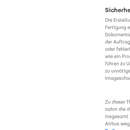
Sicherhe
Die Erstell
Fertigung e
Dokumentat
der Auftra
oder fehle
wie ein Pro
führen zu 
zu unnötige
Imageschad
Zu dieser T
nahm die d
insgesamt 
Airbus we