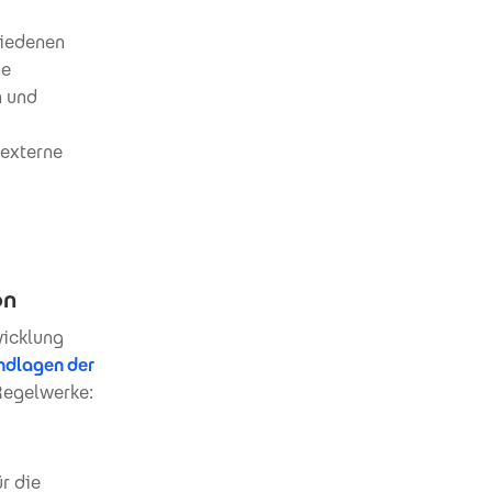
iedenen
ne
n und
 externe
on
wicklung
ndlagen der
Regelwerke:
r die