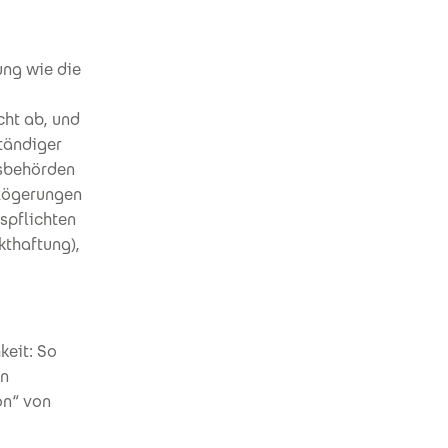
ung wie die
ht ab, und
tändiger
sbehörden
rzögerungen
spflichten
kthaftung),
keit: So
on
on“ von