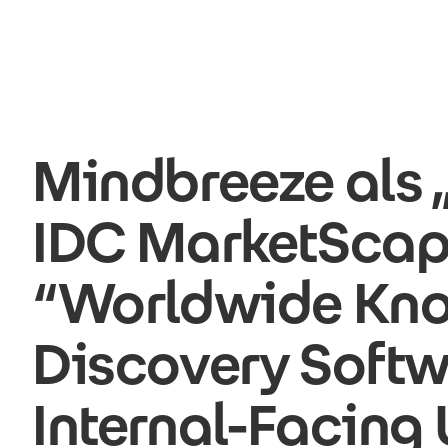
Direkt zum Inhalt
Mindbreeze als 
IDC MarketSca
“Worldwide Kn
Discovery Softw
Internal-Facing