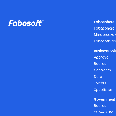
Footer
Fabasphere
Fabasphere
Mindbreeze 
Fabasoft Cl
Business Sol
Approve
Boards
Contracts
Dora
Talents
Xpublisher
Government 
Boards
eGov-Suite