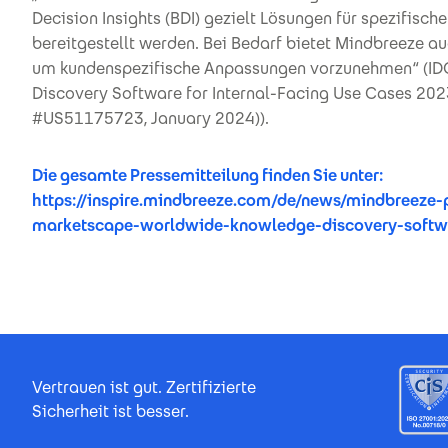
Decision Insights (BDI) gezielt Lösungen für spezifis
bereitgestellt werden. Bei Bedarf bietet Mindbreeze au
um kundenspezifische Anpassungen vorzunehmen“ (I
Discovery Software for Internal-Facing Use Cases 2
#US51175723, January 2024)).
Die gesamte Pressemitteilung finden Sie unter:
https://inspire.mindbreeze.com/de/news/mindbreeze-p
marketscape-worldwide-knowledge-discovery-softwar
Footer Certificates
Vertrauen ist gut. Zertifizierte
Sicherheit ist besser.