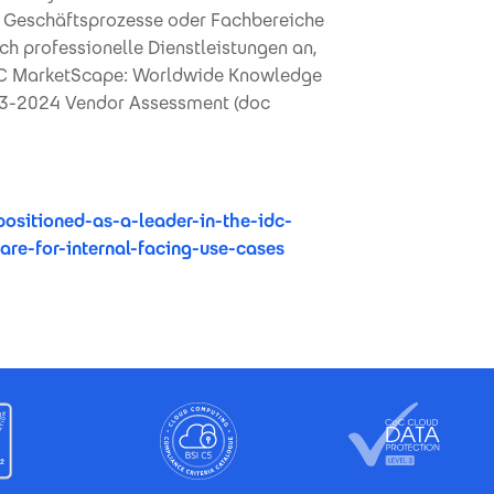
che Geschäftsprozesse oder Fachbereiche
ch professionelle Dienstleistungen an,
DC MarketScape: Worldwide Knowledge
023-2024 Vendor Assessment (doc
ositioned-as-a-leader-in-the-idc-
e-for-internal-facing-use-cases