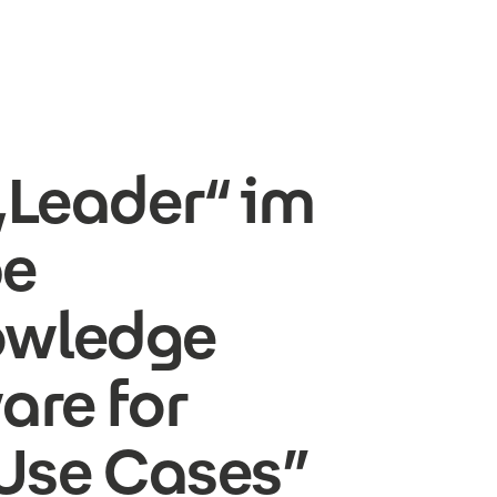
„Leader“ im
pe
owledge
are for
 Use Cases”