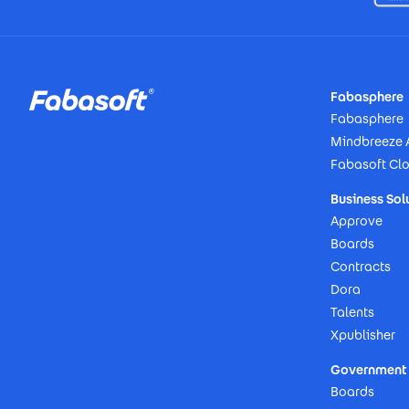
Footer
Fabasphere
Fabasphere
Mindbreeze 
Fabasoft Cl
Business Sol
Approve
Boards
Contracts
Dora
Talents
Xpublisher
Government 
Boards