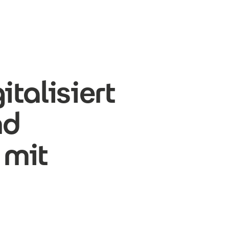
talisiert
nd
 mit