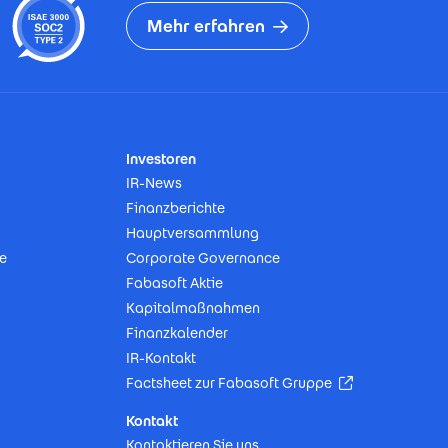
Mehr erfahren
Investoren
IR-News
Finanzberichte
Hauptversammlung
e
Corporate Governance
Fabasoft Aktie
Kapitalmaßnahmen
Finanzkalender
IR-Kontakt
(Öffnet in neu
Factsheet zur Fabasoft Gruppe
Kontakt
Kontaktieren Sie uns