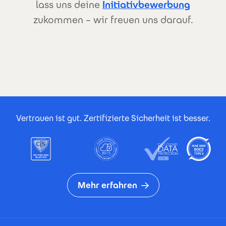
lass uns deine
Initiativbewerbung
zukommen – wir freuen uns darauf.
Footer Certificates
Vertrauen ist gut. Zertifizierte Sicherheit ist besser.
Mehr erfahren
Footer