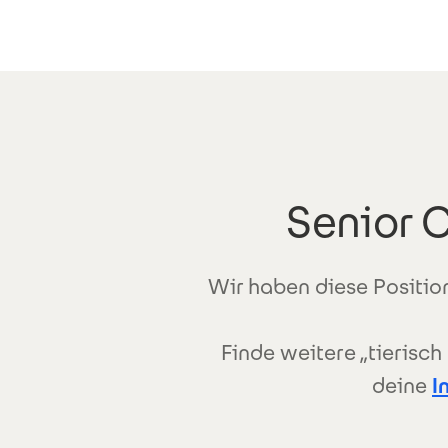
Direkt zum Inhalt
Senior 
Wir haben diese Position
Finde weitere „tierisc
deine
I