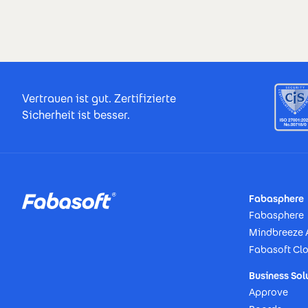
Footer Certificates
Vertrauen ist gut. Zertifizierte
Sicherheit ist besser.
Footer
Fabasphere
Fabasphere
Mindbreeze 
Fabasoft Cl
Business Sol
Approve