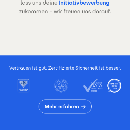
lass uns deine
Initiativbewerbung
zukommen – wir freuen uns darauf.
Footer Certificates
Vertrauen ist gut. Zertifizierte Sicherheit ist besser.
Mehr erfahren
Footer