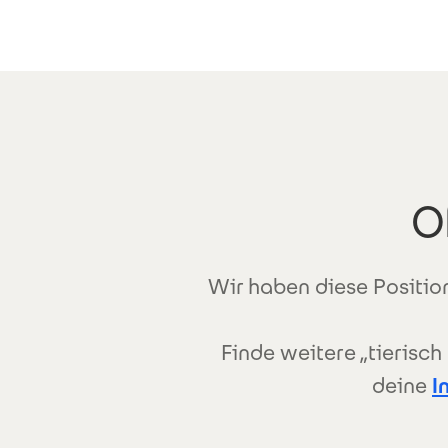
Direkt zum Inhalt
O
Wir haben diese Position
Finde weitere „tierisc
deine
I