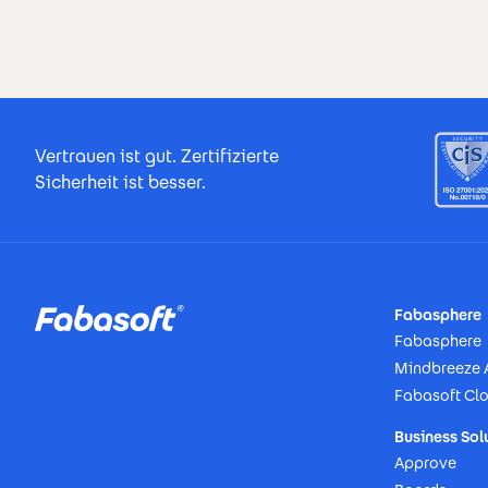
Footer Certificates
Vertrauen ist gut. Zertifizierte
Sicherheit ist besser.
Footer
Fabasphere
Fabasphere
Mindbreeze 
Fabasoft Cl
Business Sol
Approve