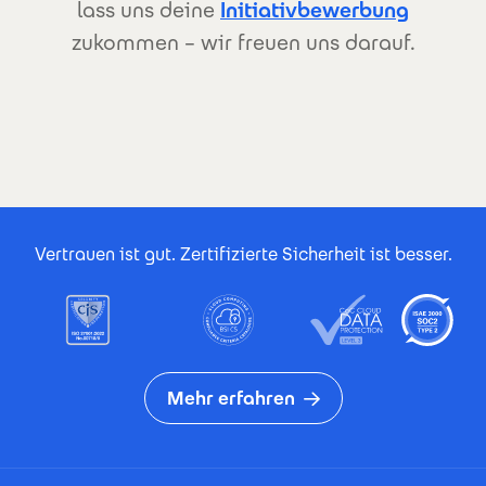
lass uns deine
Initiativbewerbung
zukommen – wir freuen uns darauf.
Footer Certificates
Vertrauen ist gut. Zertifizierte Sicherheit ist besser.
Mehr erfahren
Footer