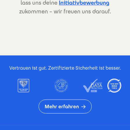
lass uns deine
Initiativbewerbung
zukommen – wir freuen uns darauf.
Footer Certificates
Vertrauen ist gut. Zertifizierte Sicherheit ist besser.
Mehr erfahren
Footer