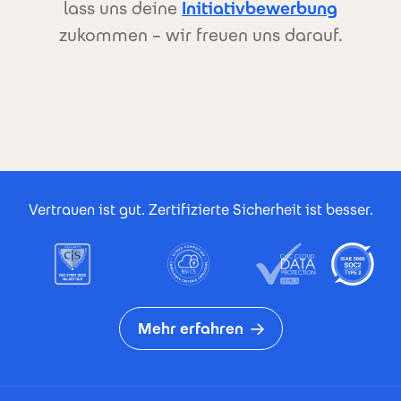
lass uns deine
Initiativbewerbung
zukommen – wir freuen uns darauf.
Footer Certificates
Vertrauen ist gut. Zertifizierte Sicherheit ist besser.
Mehr erfahren
Footer