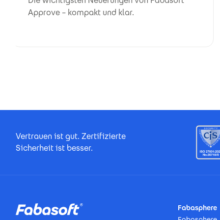
Die wichtigsten Neuerungen von Fabasoft
Approve – kompakt und klar.
Footer Certificates
Vertrauen ist gut. Zertifizierte
Sicherheit ist besser.
Footer
Fabasphere
Fabasphere