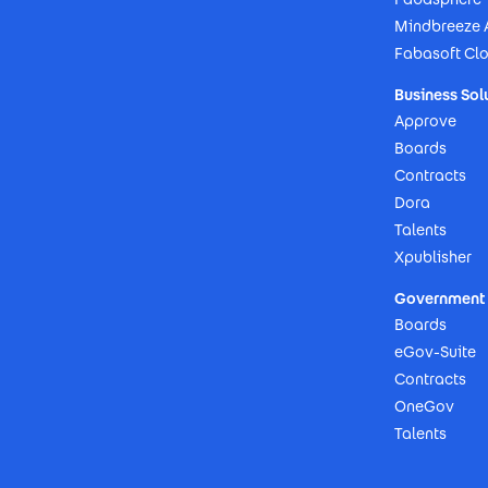
Mindbreeze 
Fabasoft Cl
Business Sol
Approve
Boards
Contracts
Dora
Talents
Xpublisher
Government 
Boards
eGov-Suite
Contracts
OneGov
Talents