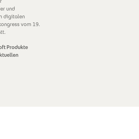
r
er und
 digitalen
skongress vom 19.
tt.
oft Produkte
ktuellen