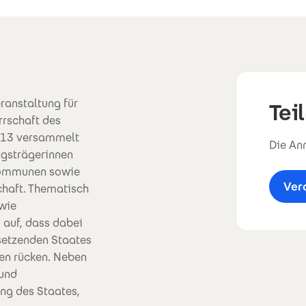
eranstaltung für
Tei
rrschaft des
2013 versammelt
Die Anm
ngsträgerinnen
 Kommunen sowie
Ver
chaft. Thematisch
 wie
 auf, dass dabei
setzenden Staates
ten rücken. Neben
 und
ung des Staates,