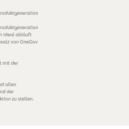
Produktgeneration
Produktgeneration
n ideal abläuft
insatz von OneGov
l mit der
nd allen
nd der
tion zu stellen.