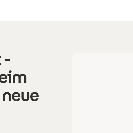
 -
beim
 neue