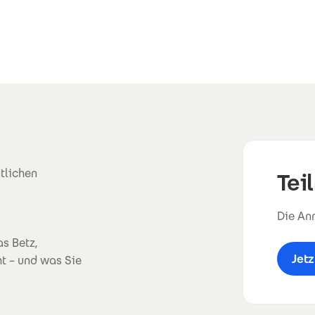
tlichen
Tei
Die Anm
s Betz,
Jet
t – und was Sie