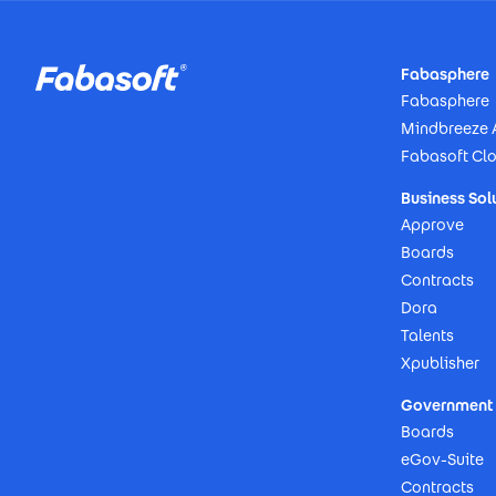
Footer
Fabasphere
Fabasphere
Mindbreeze 
Fabasoft Cl
Business Sol
Approve
Boards
Contracts
Dora
Talents
Xpublisher
Government 
Boards
eGov-Suite
Contracts