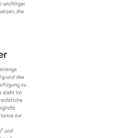
o wichtiger
setzen, die
er
 strenge
fgrund des
erfügung zu
s steht im
rechtliche
öglicht
liance zur
5
n
und