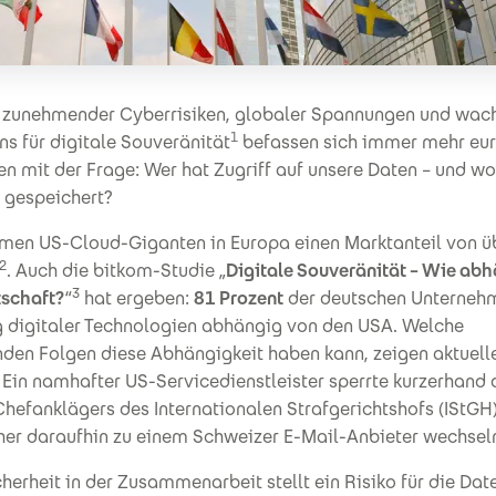
 zunehmender Cyberrisiken, globaler Spannungen und wac
1
s für digitale Souveränität
befassen sich immer mehr eu
 mit der Frage: Wer hat Zugriff auf unsere Daten – und wo
h gespeichert?
hmen US-Cloud-Giganten in Europa einen Marktanteil von ü
2
. Auch die bitkom-Studie „
Digitale Souveränität – Wie abh
3
tschaft?
“
hat ergeben:
81 Prozent
der deutschen Unterneh
 digitaler Technologien abhängig von den USA. Welche
nden Folgen diese Abhängigkeit haben kann, zeigen aktuelle
 Ein namhafter US-Servicedienstleister sperrte kurzerhand 
hefanklägers des Internationalen Strafgerichtshofs (IStGH
her daraufhin zu einem Schweizer E-Mail-Anbieter wechsel
herheit in der Zusammenarbeit stellt ein Risiko für die Dat