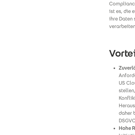
Compliance
ist es, die
ihre Daten
verarbeiten
Vorte
Zuverl
Anford
US Clo
stellen
Konfli
Heraus
daher 
DSGVO
Hohe Re