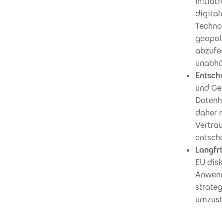
Initia
digital
Techno
geopol
abzufe
unabhä
Entsch
und Ge
Datenh
daher n
Vertra
entsch
Langfri
EU disk
Anwend
strateg
umzust