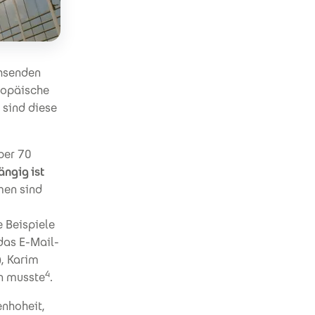
hsenden
ropäische
 sind diese
ber 70
ängig ist
men sind
 Beispiele
das E-Mail-
), Karim
4
n musste
.
enhoheit,