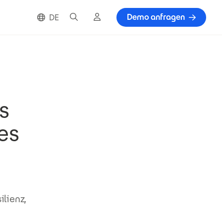
Suche
Cloud Login
Demo anfragen
DE
s
es
lienz,