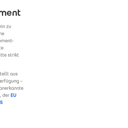
ement
in zu
ne
ement-
te
te strikt
tellt aus
erfügung –
 anerkannte
, der
EU
PS