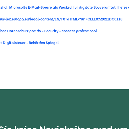
shof: Microsofts E-Mail-Sperre als Weckruf für digitale Souveränität | heise 
eur-lex.europa.eu/legal-content/EN/TXT/HTML/?uri=CELEX:52021DC0118
hen Datenschutz positiv - Security - connect professional
rt Digitalsteuer - Behörden Spiegel