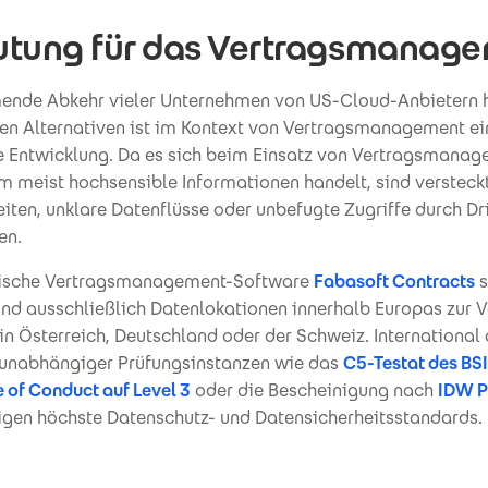
tung für das Vertragsmanag
ende Abkehr vieler Unternehmen von US-Cloud-Anbietern h
en Alternativen ist im Kontext von Vertragsmanagement ei
 Entwicklung. Da es sich beim Einsatz von Vertragsmanag
m meist hochsensible Informationen handelt, sind versteck
ten, unklare Datenflüsse oder unbefugte Zugriffe durch Drit
en.
äische Vertragsmanagement-Software
Fabasoft Contracts
s
nd ausschließlich Datenlokationen innerhalb Europas zur V
n Österreich, Deutschland oder der Schweiz. International
e unabhängiger Prüfungsinstanzen wie das
C5-Testat des BSI
 of Conduct auf Level 3
oder die Bescheinigung nach
IDW 
igen höchste Datenschutz- und Datensicherheitsstandards.