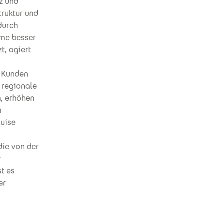
z und
truktur und
durch
eme besser
t, agiert
e Kunden
 regionale
, erhöhen
n
uise
die von der
r
st es
er