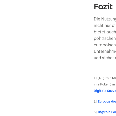
Fazit
Die Nutzun
nicht nur e
bietet auch
politische
europäisch
Unternehme
und sicher 
1 | „Digitale 
ihre Rolle(n) 
Digitale Souve
2 |
Europas di
3 |
Digitale Sou