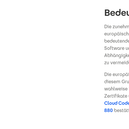
Bedeu
Die zunehm
europäisch
bedeutende
Software u
Abhängigkei
zu vermeid
Die europ
diesem Gru
wahlweise i
Zertifikat
Cloud Code
880
bestät