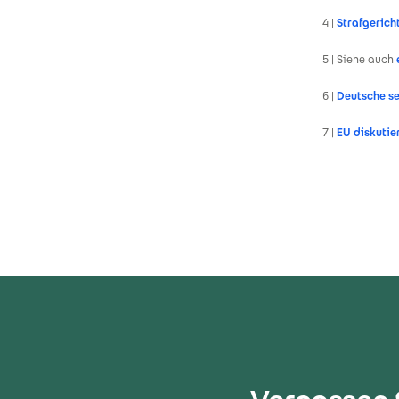
4 |
Strafgericht
5 | Siehe auch
6 |
Deutsche se
7 |
EU diskutie