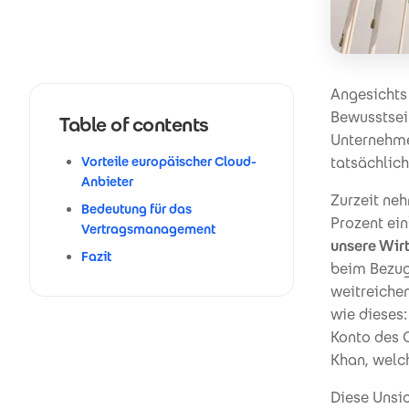
Angesichts
Bewusstsein
Table of contents
Unternehmen
Vorteile europäischer Cloud-
tatsächlic
Anbieter
Zurzeit ne
Bedeutung für das
Prozent ein
Vertragsmanagement
unsere Wir
Fazit
beim Bezug
weitreiche
wie dieses:
Konto des C
Khan, welc
Diese Unsic