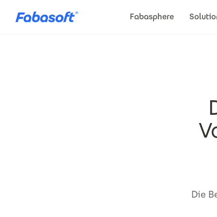
Direkt zum Inhalt
Fabasphere
Solutio
V
Die B