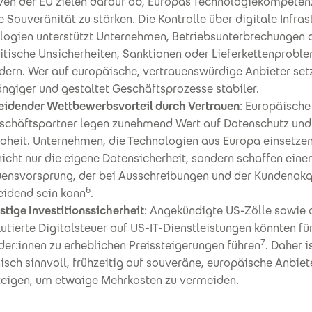
tiven der EU zielen darauf ab, Europas Technologiekompeten
e Souveränität zu stärken. Die Kontrolle über digitale Infras
logien unterstützt Unternehmen, Betriebsunterbrechungen 
itische Unsicherheiten, Sanktionen oder Lieferkettenprobl
dern. Wer auf europäische, vertrauenswürdige Anbieter setz
ngiger und gestaltet Geschäftsprozesse stabiler.
eidender Wettbewerbsvorteil durch Vertrauen
: Europäisch
schäftspartner legen zunehmend Wert auf Datenschutz und
oheit. Unternehmen, die Technologien aus Europa einsetzen
icht nur die eigene Datensicherheit, sondern schaffen eine
uensvorsprung, der bei Ausschreibungen und der Kundenakq
6
eidend sein kann
.
stige Investitionssicherheit
: Angekündigte US-Zölle sowie 
utierte Digitalsteuer auf US-IT-Dienstleistungen könnten fü
7
er:innen zu erheblichen Preissteigerungen führen
. Daher i
isch sinnvoll, frühzeitig auf souveräne, europäische Anbiet
eigen, um etwaige Mehrkosten zu vermeiden.