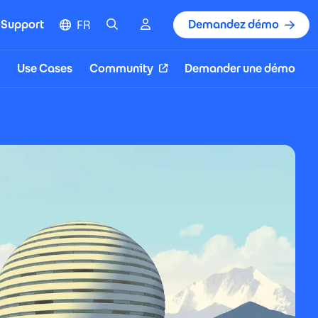
Cherche
Cloud
Demandez démo
Support
FR
Use Cases
Community
Demander une démo
(S'ouvre dans une nouvelle fenêtre)