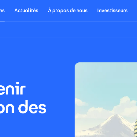
ns
Actualités
À propos de nous
Investisseurs
enir
on des