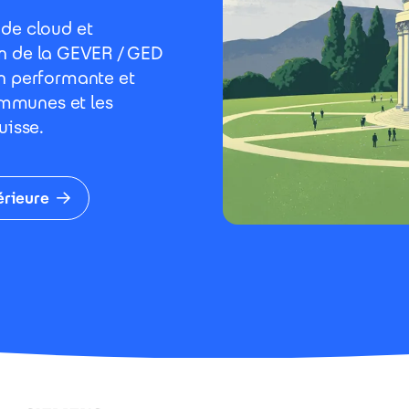
de cloud et
ion de la GEVER / GED
n performante et
ommunes et les
uisse.
érieure