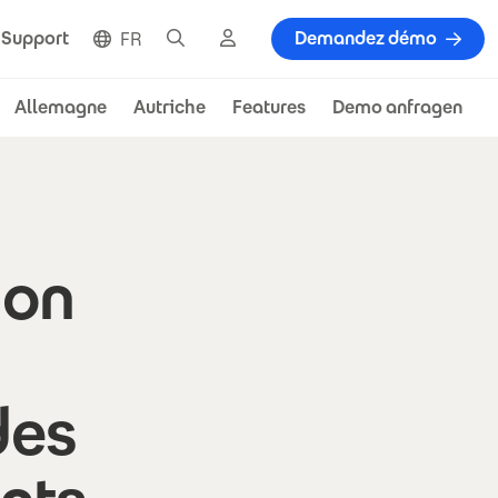
Cherche
Cloud
Demandez démo
Support
FR
Allemagne
Autriche
Features
Demo anfragen
ion
a
des