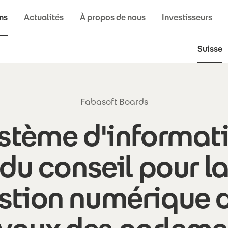
ns
Actualités
À propos de nous
Investisseurs
Suisse
Fabasoft Boards
stème d'informat
du conseil pour l
stion numérique 