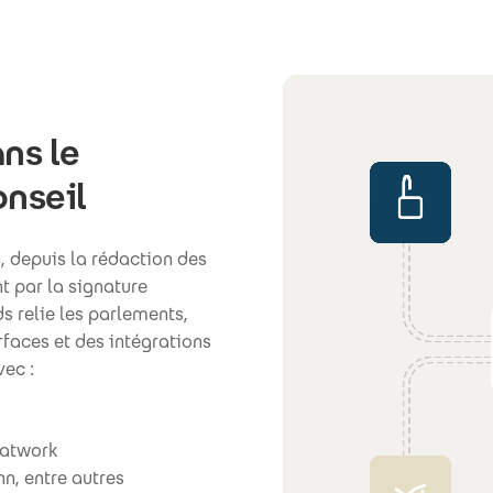
ans le
onseil
s, depuis la rédaction des
t par la signature
s relie les parlements,
rfaces et des intégrations
ec :
eatwork
n, entre autres