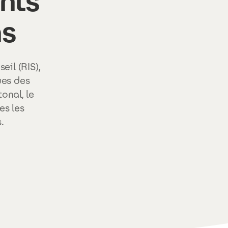
nts
ns
il (RIS),
ues des
onal, le
es les
.