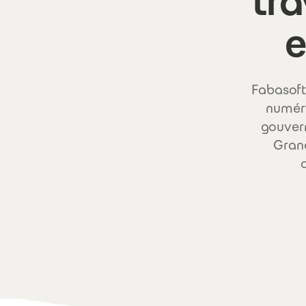
tr
e
Fabasoft
numéri
gouvern
Grand