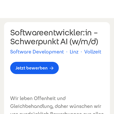
Direkt zum Inhalt
Softwareentwickler:in –
Schwerpunkt AI (w/m/d)
Software Development
·
Linz
·
Vollzeit
Jetzt bewerben
Wir leben Offenheit und
Gleichbehandlung, daher wünschen wir