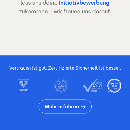
lass uns deine
Initiativbewerbung
zukommen – wir freuen uns darauf.
Footer Certificates
Vertrauen ist gut. Zertifizierte Sicherheit ist besser.
Mehr erfahren
Footer