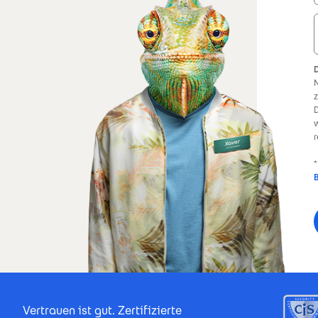
N
z
w
r
*
Footer Certificates
Vertrauen ist gut. Zertifizierte