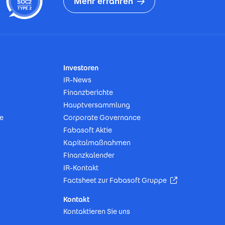
Mehr erfahren
Investoren
IR-News
Finanzberichte
Hauptversammlung
e
Corporate Governance
Fabasoft Aktie
Kapitalmaßnahmen
Finanzkalender
IR-Kontakt
(Öffnet in neu
Factsheet zur Fabasoft Gruppe
Kontakt
Kontaktieren Sie uns