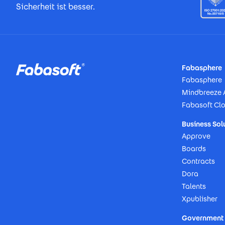
Sicherheit ist besser.
Footer
Fabasphere
Fabasphere
Mindbreeze 
Fabasoft Cl
Business Sol
Approve
Boards
Contracts
Dora
Talents
Xpublisher
Government 