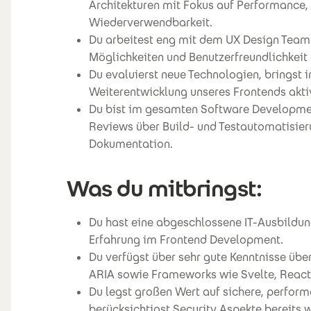
Architekturen mit Fokus auf Performance, S
Wiederverwendbarkeit.
Du arbeitest eng mit dem UX Design Team
Möglichkeiten und Benutzerfreundlichkei
Du evaluierst neue Technologien, bringst i
Weiterentwicklung unseres Frontends akti
Du bist im gesamten Software Developme
Reviews über Build- und Testautomatisier
Dokumentation.
Was du mitbringst:
Du hast eine abgeschlossene IT-Ausbildun
Erfahrung im Frontend Development.
Du verfügst über sehr gute Kenntnisse übe
ARIA sowie Frameworks wie Svelte, React
Du legst großen Wert auf sichere, perfor
berücksichtigst Security Aspekte bereits