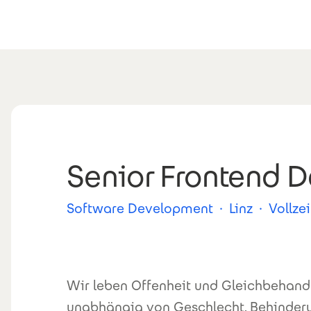
Direkt zum Inhalt
Senior Frontend D
Software Development
·
Linz
·
Vollzei
Wir leben Offenheit und Gleichbehand
unabhängig von Geschlecht, Behinderu