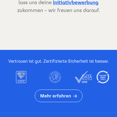
lass uns deine
Initiativbewerbung
zukommen – wir freuen uns darauf.
Footer Certificates
Vertrauen ist gut. Zertifizierte Sicherheit ist besser.
Mehr erfahren
Footer