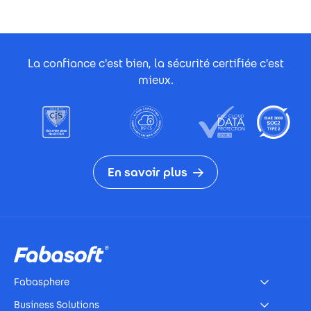
Footer Certificates
La confiance c'est bien, la sécurité certifiée c'est
mieux.
En savoir plus
Footer
Fabasphere
Business Solutions