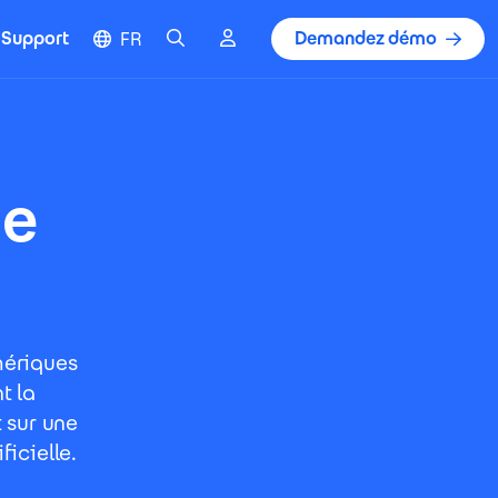
Cherche
Cloud
Demandez démo
Support
FR
ie
mériques
t la
 sur une
ficielle.