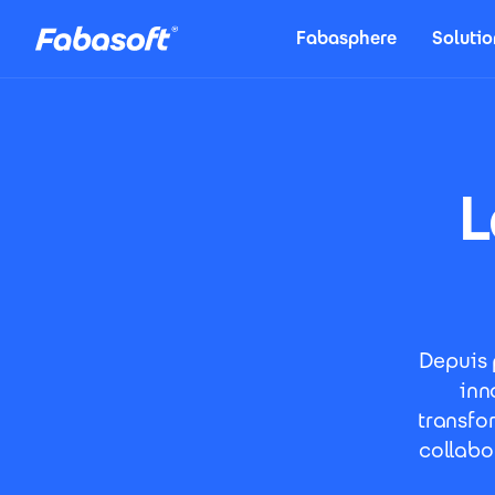
Aller au contenu principal
Fabasphere
Solutio
L
Depuis 
inn
transfo
collabor