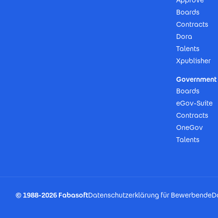
Approve
Boards
Contracts
Dora
Talents
Xpublisher
Government 
Boards
eGov-Suite
Contracts
OneGov
Talents
Footer Imprint
© 1988-2026 Fabasoft
Datenschutzerklärung für Bewerbende
D