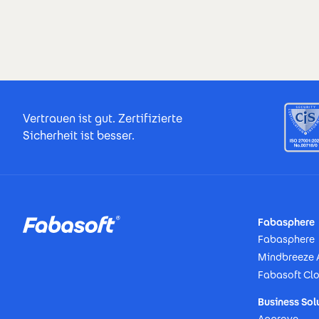
Footer Certificates
Vertrauen ist gut. Zertifizierte
Sicherheit ist besser.
Footer
Fabasphere
Fabasphere
Mindbreeze 
Fabasoft Cl
Business Sol