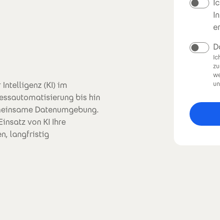
N
I
I
e
D
Ic
zu
we
Intelligenz (KI) im
un
zessautomatisierung bis hin
gemeinsame Datenumgebung.
insatz von KI Ihre
n, langfristig