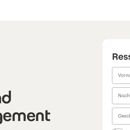
Res
Vorn
nd
Nac
gement
Gesch